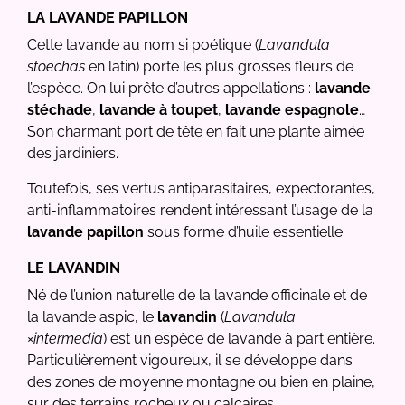
LA LAVANDE PAPILLON
Cette lavande au nom si poétique (
Lavandula
stoechas
en latin) porte les plus grosses fleurs de
l’espèce. On lui prête d’autres appellations :
lavande
stéchade
,
lavande à toupet
,
lavande espagnole
…
Son charmant port de tête en fait une plante aimée
des jardiniers.
Toutefois, ses vertus antiparasitaires, expectorantes,
anti-inflammatoires rendent intéressant l’usage de la
lavande papillon
sous forme d’huile essentielle.
LE LAVANDIN
Né de l’union naturelle de la lavande officinale et de
la lavande aspic, le
lavandin
(
Lavandula
×intermedia
) est un espèce de lavande à part entière.
Particulièrement vigoureux, il se développe dans
des zones de moyenne montagne ou bien en plaine,
sur des terrains rocheux ou calcaires.