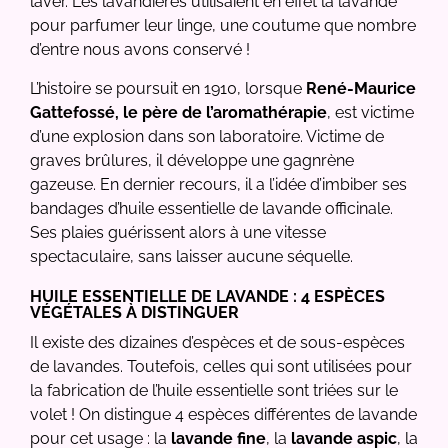
laver. Les lavandières utilisaient en effet la lavande
pour parfumer leur linge, une coutume que nombre
d’entre nous avons conservé !
L’histoire se poursuit en 1910, lorsque
René-Maurice
Gattefossé, le père de l’aromathérapie
, est victime
d’une explosion dans son laboratoire. Victime de
graves brûlures, il développe une gagnrène
gazeuse. En dernier recours, il a l’idée d’imbiber ses
bandages d’huile essentielle de lavande officinale.
Ses plaies guérissent alors à une vitesse
spectaculaire, sans laisser aucune séquelle.
HUILE ESSENTIELLE DE LAVANDE : 4 ESPÈCES
VÉGÉTALES À DISTINGUER
Il existe des dizaines d’espèces et de sous-espèces
de lavandes. Toutefois, celles qui sont utilisées pour
la fabrication de l’huile essentielle sont triées sur le
volet ! On distingue 4 espèces différentes de lavande
pour cet usage : la
lavande fine
, la
lavande aspic
, la