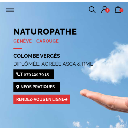
0
1
NATUROPATHE
GENÈVE | CAROUGE
COLOMBE VERGÈS
DIPLÔMÉE, AGRÉÉE ASCA & RME
T 079 129 79 15
INFOS PRATIQUES
RENDEZ-VOUS EN LIGNE