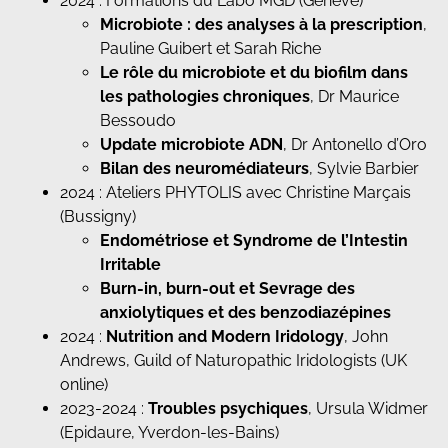
2024 : Formations du Labo MGD (Genève)
Microbiote : des analyses à la prescription
,
Pauline Guibert et Sarah Riche
Le rôle du microbiote et du biofilm dans
les pathologies chroniques
, Dr Maurice
Bessoudo
Update microbiote ADN
, Dr Antonello d’Oro
Bilan des neuromédiateurs
, Sylvie Barbier
2024 : Ateliers PHYTOLIS avec Christine Marçais
(Bussigny)
Endométriose et Syndrome de l’Intestin
Irritable
Burn-in, burn-out et Sevrage des
anxiolytiques et des benzodiazépines
2024 :
Nutrition and Modern
Iridology
, John
Andrews, Guild of Naturopathic Iridologists (UK
online)
2023-2024 :
Troubles psychiques
, Ursula Widmer
(Epidaure, Yverdon-les-Bains)