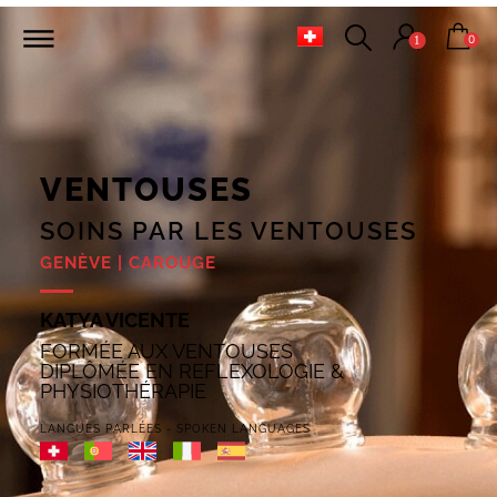
0
1
VENTOUSES
SOINS PAR LES VENTOUSES
GENÈVE | CAROUGE
KATYA VICENTE
FORMÉE AUX VENTOUSES
DIPLÔMÉE EN REFLEXOLOGIE &
PHYSIOTHÉRAPIE
LANGUES PARLÉES - SPOKEN LANGUAGES