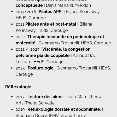
conceptuelle
| Denis Maillard, Yverdon
2017/2018 :
Pilates APPI
| Biljana Kennaway,
HEdS, Carouge
2021
Pilates ante et post-natal
| Biljana
Kennaway, HEdS, Carouge
2022 :
Thérapie manuelle en périnéologie et
maternité
| Gianmarco Trovarelli, HEdS, Carouge
2022 / 2023 :
Viscérale, la congestion
pelvienne plaide coupable
| Arnaud Rey-
Lescure, HEdS, Carouge
2023 :
Posturologie
| Gianmarco Trovarelli, HEdS,
Carouge
Réflexologie
2017 :
Lecture des pieds
| Jean-Marc Theraz,
Arts-Thera, Servette
2019 :
Réflexologie dorsale et abdominale
, |
Stéphane Query, IFMV, Grand-Lancy