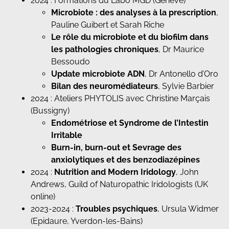
2024 : Formations du Labo MGD (Genève)
Microbiote : des analyses à la prescription
,
Pauline Guibert et Sarah Riche
Le rôle du microbiote et du biofilm dans
les pathologies chroniques
, Dr Maurice
Bessoudo
Update microbiote ADN
, Dr Antonello d’Oro
Bilan des neuromédiateurs
, Sylvie Barbier
2024 : Ateliers PHYTOLIS avec Christine Marçais
(Bussigny)
Endométriose et Syndrome de l’Intestin
Irritable
Burn-in, burn-out et Sevrage des
anxiolytiques et des benzodiazépines
2024 :
Nutrition and Modern
Iridology
, John
Andrews, Guild of Naturopathic Iridologists (UK
online)
2023-2024 :
Troubles psychiques
, Ursula Widmer
(Epidaure, Yverdon-les-Bains)