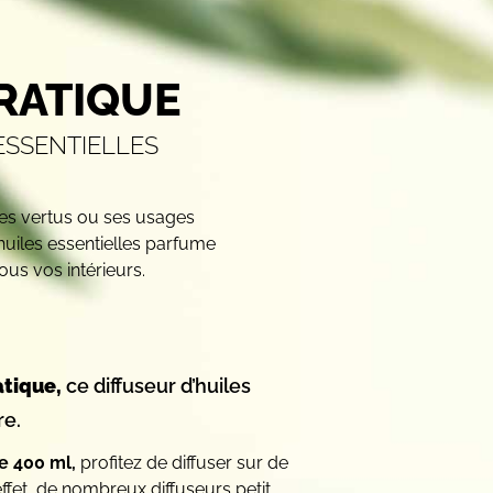
RATIQUE
ESSENTIELLES
ses vertus ou ses usages
 huiles essentielles parfume
us vos intérieurs.
atique,
ce diffuseur d’huiles
re.
e 400 ml,
profitez de diffuser sur de
effet, de nombreux diffuseurs petit