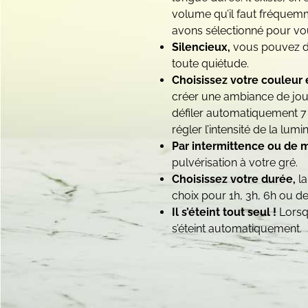
volume qu’il faut fréquemm
avons sélectionné pour vou
Silencieux,
vous pouvez dif
toute quiétude.
Choisissez votre couleur 
créer une ambiance de jour
défiler automatiquement 7 
régler l’intensité de la lumin
Par intermittence ou de 
pulvérisation à votre gré.
Choisissez votre durée,
la
choix pour 1h, 3h, 6h ou d
Il s’éteint tout seul !
Lorsqu
s’éteint automatiquement.