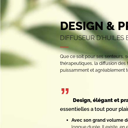
DESIGN & P
DIFFUSEUR D'HUILES 
Que ce soit pour ses senteurs, 
thérapeutiques, la diffusion des
puissamment et agréablement to
”
Design, élégant et pr
essentielles a tout pour plai
Avec son grand volume d
longue durée. Il existe, en 