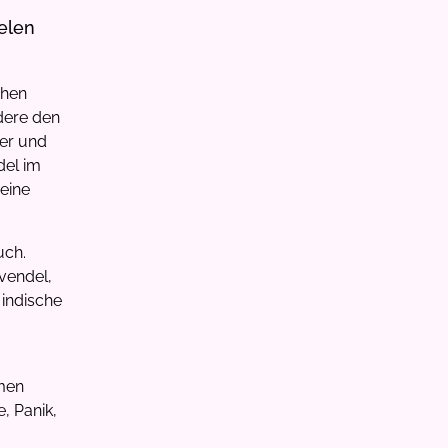
ielen
chen
dere den
ier und
del im
seine
uch.
vendel,
 indische
men
, Panik,