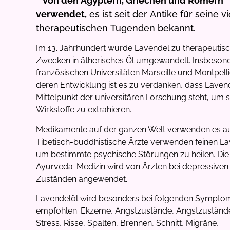
” Von den Ägyptern, Griechen und Römern
verwendet,
es ist seit der Antike für seine v
therapeutischen Tugenden bekannt.
Im 13. Jahrhundert wurde Lavendel zu therapeutis
Zwecken in ätherisches Öl umgewandelt. Insbeson
französischen Universitäten Marseille und Montpell
deren Entwicklung ist es zu verdanken, dass Laven
Mittelpunkt der universitären Forschung steht, um 
Wirkstoffe zu extrahieren.
Medikamente auf der ganzen Welt verwenden es a
Tibetisch-buddhistische Ärzte verwenden feinen La
um bestimmte psychische Störungen zu heilen. Die
Ayurveda-Medizin wird von Ärzten bei depressiven
Zuständen angewendet.
Lavendelöl wird besonders bei folgenden Sympto
empfohlen: Ekzeme, Angstzustände, Angstzustände
Stress, Risse, Spalten, Brennen, Schnitt, Migräne,