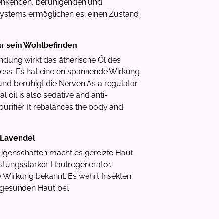
senkenden, beruhigenden und
ystems ermöglichen es, einen Zustand
ür sein Wohlbefinden
ndung wirkt das ätherische Öl des
ess. Es hat eine entspannende Wirkung
und beruhigt die Nerven.As a regulator
l oil is also sedative and anti-
 purifier. It rebalances the body and
 Lavendel
igenschaften macht es gereizte Haut
eistungsstarker Hautregenerator.
de Wirkung bekannt. Es wehrt Insekten
 gesunden Haut bei.