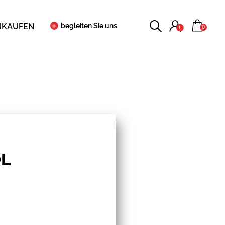
NKAUFEN
begleiten Sie uns
0
1
ÖL