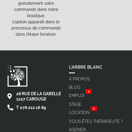
gratuitement votre
commande dans notre
boutique.
L’option apparaît dans le
processus de commande
dans l’étape livraison.
L'ARBRE BLANC
À PROPOS
BLOG
1
28 RUE DE LA GABELLE
EMPLOI
1227 CAROUGE
STAGE
T 078 212 16 89
1
LOCATION
VOUS ÊTES THÉRAPEUTE ?
AGENDA