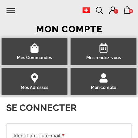
0
1
MON COMPTE
Mes Commandes
Mes rendez-vous
Mes Adresses
Mon compte
SE CONNECTER
Identifiant ou e-mail
*