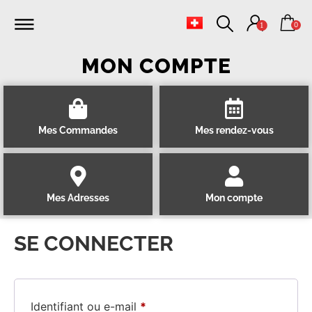
0
1
MON COMPTE
Mes Commandes
Mes rendez-vous
Mes Adresses
Mon compte
SE CONNECTER
Identifiant ou e-mail
*